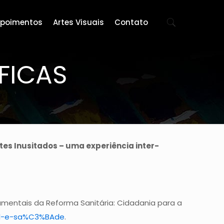
poimentos
Artes Visuais
Contato
FICAS
tes Inusitados – uma experiência inter-
damentais da Reforma Sanitária: Cidadania para a
ural-e-sa%C3%BAde
.