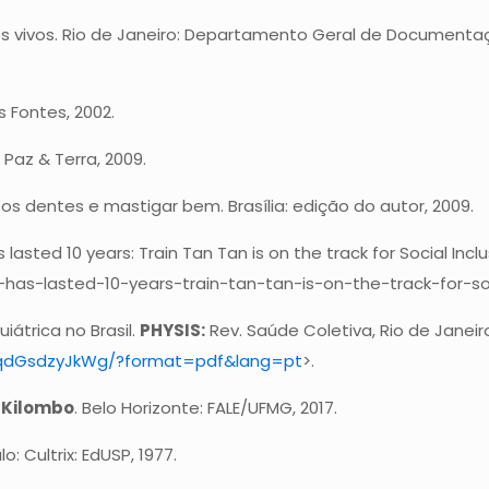
s vivos. Rio de Janeiro: Departamento Geral de Documentaçã
s Fontes, 2002.
: Paz & Terra, 2009.
 os dentes e mastigar bem. Brasília: edição do autor, 2009.
asted 10 years: Train Tan Tan is on the track for Social Inclu
-has-lasted-10-years-train-tan-tan-is-on-the-track-for-soc
iátrica no Brasil.
PHYSIS:
Rev. Saúde Coletiva, Rio de Janeiro,
nKqdGsdzyJkWg/?format=pdf&lang=pt
>.
 Kilombo
. Belo Horizonte: FALE/UFMG, 2017.
lo: Cultrix: EdUSP, 1977.