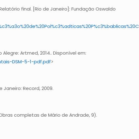
Relatório final. [Rio de Janeiro]: Fundação Oswaldo
ca%c3%a7%c3%a3o%20de%20Pol%c3%adticas%20P%c3%bablica
 Alegre: Artmed, 2014.. Disponível em:
ntais-DSM-5-1-pdf.pdf
>
e Janeiro: Record, 2009.
0. (Obras completas de Mário de Andrade, 9).