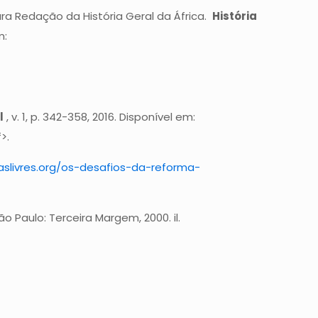
para Redação da História Geral da África.
História
m:
l
, v. 1, p. 342-358, 2016. Disponível em:
>.
staslivres.org/os-desafios-da-reforma-
o Paulo: Terceira Margem, 2000. il.