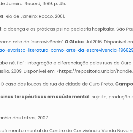
o de Janeiro: Record, 1989. p. 45.
os
. Rio de Janeiro: Rocco, 2001.
f
: a doença e as práticas psi na pediatria hospitalar. São Pa
 como arte da ‘escrevivência’.
O Globo
. Jul.2016. Disponível e
cao-evaristo-literatura-como-arte-da-escrevivencia-19682
 sabe né, fia” : integração e diferenciação pelas ruas de Our
asília, 2009. Disponível em: <https://repositorio.unb.br/hand
a: O caso dos loucos de rua da cidade de Ouro Preto.
Campo
icinas terapêuticas em saúde mental
: sujeito, produção
nhia das Letras, 2007.
 de sofrimento mental do Centro de Convivência Venda Nova