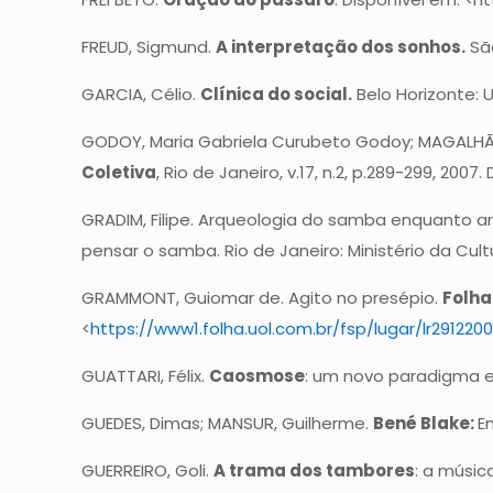
FREUD, Sigmund.
A interpretação dos sonhos.
São
GARCIA, Célio.
Clínica do social.
Belo Horizonte: U
GODOY, Maria Gabriela Curubeto Godoy; MAGALHÃES,
Coletiva
, Rio de Janeiro, v.17, n.2, p.289-299, 2007.
GRADIM, Filipe. Arqueologia do samba enquanto arq
pensar o samba. Rio de Janeiro: Ministério da Cult
GRAMMONT, Guiomar de. Agito no presépio.
Folha
<
https://www1.folha.uol.com.br/fsp/lugar/lr291220
GUATTARI, Félix.
Caosmose
: um novo paradigma est
GUEDES, Dimas; MANSUR, Guilherme.
Bené Blake:
E
GUERREIRO, Goli.
A trama dos tambores
: a músic