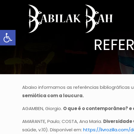
Abrir a barra de ferramentas
REFE
Abaixo informamos as referências bibliográficas u
semiótica com a loucura.
AGAMBEN, Giorgio.
O que é o contemporâneo? e 
AMARANTE, Paulo; COSTA, Ana Maria.
Diversidade 
saúde, v.10). Disponível em:
https://livrozilla.co