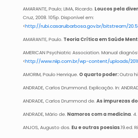
AMARANTE, Paulo; LIMA, Ricardo.
Loucos pela dive
Cruz, 2008. 105p. Disponível em:
<
http://rubi.casaruibarbosa.gov.br/bitstrea
AMARANTE, Paulo.
Teoria Crítica em Saúde Ment
AMERICAN Psychiatric Association. Manual diagnóst
<
http://www.niip.com.br/wp-content/uploads/20
AMORIM, Paulo Henrique.
O quarto poder:
Outra hi
ANDRADE, Carlos Drummond. Explicação. In: ANDR
ANDRADE, Carlos Drummond de.
As impurezas do
ANDRADE, Mário de.
Namoros com a medicina
. 4
ANJOS, Augusto dos.
Eu e outras poesias
.19.ed. 