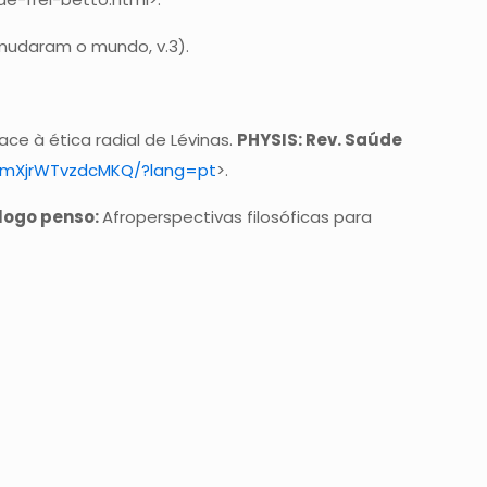
 mudaram o mundo, v.3).
ce à ética radial de Lévinas.
PHYSIS: Rev. Saúde
KNXmXjrWTvzdcMKQ/?lang=pt
>.
logo penso:
Afroperspectivas filosóficas para