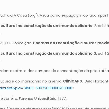
al-dia A Casa (org.). A rua como espaço clínico, acompa
 cultural na construção de um mundo solidário
. 2. ed. 
.
ARISTO, Conceição.
Poemas da recordação e outros movi
 cultural na construção de um mundo solidário
. 2. ed. 
.
ndente retrato dos campos de concentração da psiquiatria br
loucura e do manicômio no cinema.
CliniCAPS
, Belo Horizont
ci_arttext&pid=S1983-60072008000200008
>.
e Janeiro: Forense Universitária, 1977.
https://ggrauna.blogspot.com/2009/06/oracao-do-passaro-d