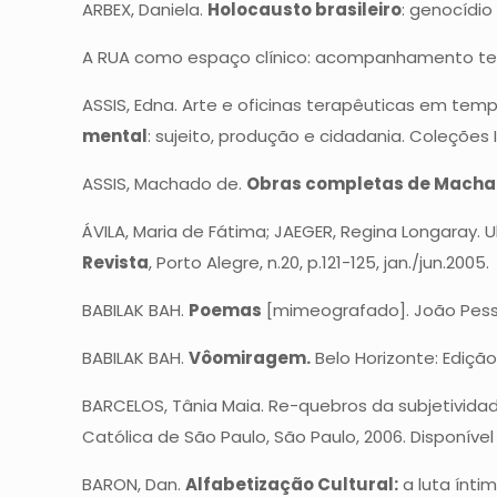
ARBEX, Daniela.
Holocausto brasileiro
: genocídio 
A RUA como espaço clínico: acompanhamento terap
ASSIS, Edna. Arte e oficinas terapêuticas em temp
mental
: sujeito, produção e cidadania. Coleções I
ASSIS, Machado de.
Obras completas de Machad
ÁVILA, Maria de Fátima; JAEGER, Regina Longaray.
Revista
, Porto Alegre, n.20, p.121-125, jan./jun.2005.
BABILAK BAH.
Poemas
[mimeografado]. João Pesso
BABILAK BAH.
Vôomiragem.
Belo Horizonte: Edição
BARCELOS, Tânia Maia. Re-quebros da subjetividad
Católica de São Paulo, São Paulo, 2006. Disponív
BARON, Dan.
Alfabetização Cultural:
a luta ínti