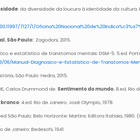
rsidade
: da diversidade da loucura à identidade da cultura. 
m/20.500.11997/7127/1/Oficina%20Nacional%20de%20Indi
al. São Paulo:
Zagodoni, 2015.
ico e estatístico de transtornos mentais: DSM-5. 5.ed. Porto
18/06/Manual-Diagnosico-e-Estatistico-de-Transtornos-Me
stória
.
São Paulo: Hedra, 2015.
ADE, Carlos Drummond de.
Sentimento do mundo.
8.ed. Rio d
 branco
. 4.ed. Rio de Janeiro: José Olympio, 1978.
. ed São Paulo; Belo Horizonte: Martins: Editora Itatiaia, 198
Rio de Janeiro: Bedeschi, 1941.