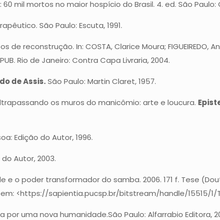
: 60 mil mortos no maior hospício do Brasil. 4. ed. São Paulo: 
êutico. São Paulo: Escuta, 1991.
os de reconstrução. In: COSTA, Clarice Moura; FIGUEIREDO, An
PUB. Rio de Janeiro: Contra Capa Livraria, 2004.
o de Assis.
São Paulo: Martin Claret, 1957.
 Ultrapassando os muros do manicômio: arte e loucura.
Epist
a: Edição do Autor, 1996.
 do Autor, 2003.
e e o poder transformador do samba. 2006. 171 f. Tese (Dout
el em: <https://sapientia.pucsp.br/bitstream/handle/15515/
ma por uma nova humanidade.São Paulo: Alfarrabio Editora, 2