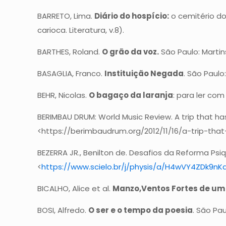
BARRETO, Lima.
Diário do hospício:
o cemitério do
carioca. Literatura, v.8).
BARTHES, Roland.
O grão da voz.
São Paulo: Martin
BASAGLIA, Franco.
Instituição Negada
. São Paulo
BEHR, Nicolas.
O bagaço da laranja
: para ler com
BERIMBAU DRUM: World Music Review. A trip that has l
<https://berimbaudrum.org/2012/11/16/a-trip-that
BEZERRA JR., Benilton de. Desafios da Reforma Psiqu
<
https://www.scielo.br/j/physis/a/H4wVY4ZDk9
BICALHO, Alice et al.
Manzo,Ventos Fortes de um
BOSI, Alfredo.
O ser e o tempo da poesia
. São Pau