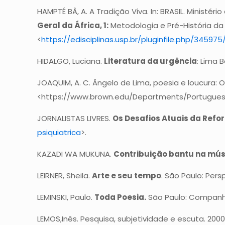
HAMPTÉ BÂ, A. A Tradição Viva. In: BRASIL. Ministé
Geral da África, 1:
Metodologia e Pré-História da Áf
<
https://edisciplinas.usp.br/pluginfile.php/34
HIDALGO, Luciana.
Literatura da urgência
: Lima 
JOAQUIM, A. C. Ângelo de Lima, poesia e loucura: O
<https://www.brown.edu/Departments/Portuguese_
JORNALISTAS LIVRES.
Os Desafios Atuais da Refo
psiquiatrica
>.
KAZADI WA MUKUNA.
Contribuição bantu na músi
LEIRNER, Sheila.
Arte e seu tempo
. São Paulo: Persp
LEMINSKI, Paulo.
Toda Poesia.
São Paulo: Companhia
LEMOS,Inês. Pesquisa, subjetividade e escuta. 2000