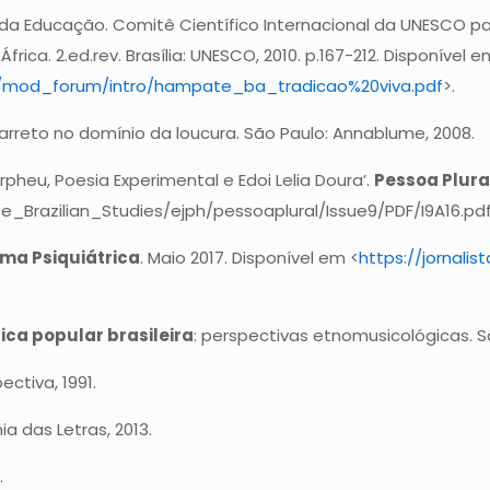
rio da Educação. Comitê Científico Internacional da UNESCO 
rica. 2.ed.rev. Brasília: UNESCO, 2010. p.167-212. Disponível e
5975/mod_forum/intro/hampate_ba_tradicao%20viva.pdf
>.
Barreto no domínio da loucura. São Paulo: Annablume, 2008.
rpheu, Poesia Experimental e Edoi Lelia Doura’.
Pessoa Plura
Brazilian_Studies/ejph/pessoaplural/Issue9/PDF/I9A16.pdf
rma Psiquiátrica
. Maio 2017. Disponível em <
https://jornali
ca popular brasileira
: perspectivas etnomusicológicas. Sã
ectiva, 1991.
 das Letras, 2013.
.