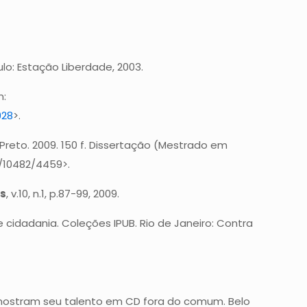
ulo: Estação Liberdade, 2003.
m:
928
>.
o Preto. 2009. 150 f. Dissertação (Mestrado em
le/10482/4459>.
s
, v.10, n.1, p.87-99, 2009.
 e cidadania. Coleções IPUB. Rio de Janeiro: Contra
 mostram seu talento em CD fora do comum. Belo