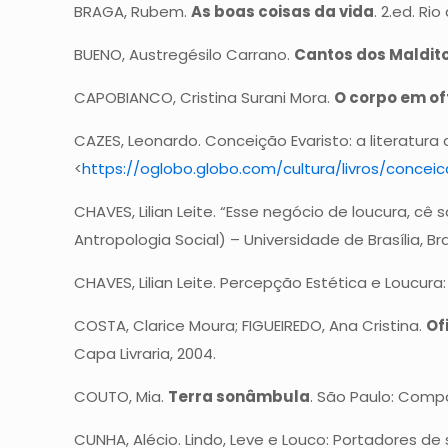
BRAGA, Rubem.
As boas coisas da vida
. 2.ed. Ri
BUENO, Austregésilo Carrano.
Cantos dos Maldit
CAPOBIANCO, Cristina Surani Mora.
O corpo em of
CAZES, Leonardo. Conceição Evaristo: a literatura
<
https://oglobo.globo.com/cultura/livros/concei
CHAVES, Lilian Leite. “Esse negócio de loucura, cê
Antropologia Social) – Universidade de Brasília, Br
CHAVES, Lilian Leite. Percepção Estética e Loucur
COSTA, Clarice Moura; FIGUEIREDO, Ana Cristina.
Of
Capa Livraria, 2004.
COUTO, Mia.
Terra sonâmbula
. São Paulo: Compa
CUNHA, Alécio. Lindo, Leve e Louco: Portadores