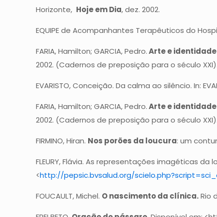
Horizonte,
Hoje em Dia
, dez. 2002.
EQUIPE de Acompanhantes Terapêuticos do Hospit
FARIA, Hamilton; GARCIA, Pedro.
Arte e identidade
2002. (Cadernos de preposição para o século XXI)
EVARISTO, Conceição. Da calma ao silêncio. In: EV
FARIA, Hamilton; GARCIA, Pedro.
Arte e identidade
2002. (Cadernos de preposição para o século XXI)
FIRMINO, Hiran.
Nos porões da loucura
: um contu
FLEURY, Flávia. As representações imagéticas da 
<
http://pepsic.bvsalud.org/scielo.php?script=s
FOUCAULT, Michel.
O nascimento da clínica.
Rio d
FREI BETO.
Oração do pássaro
. Disponível em: <